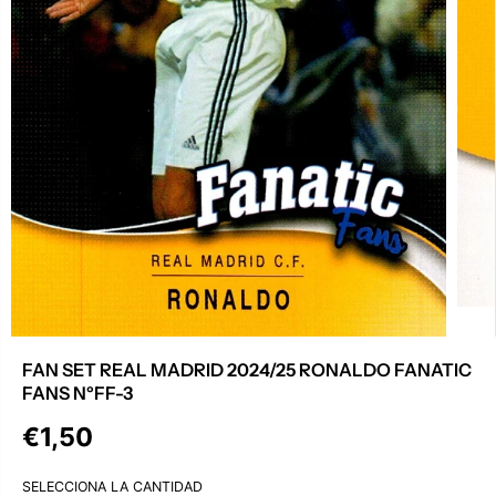
FAN SET REAL MADRID 2024/25 RONALDO FANATIC
FANS NºFF-3
€1,50
P
R
SELECCIONA LA CANTIDAD
E