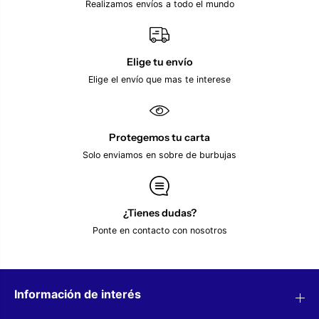
S
R
Realizamos envíos a todo el mundo
E
E
T
A
R
L
E
M
A
A
Elige tu envío
L
D
Elige el envío que mas te interese
M
R
A
I
D
D
R
2
I
0
Protegemos tu carta
D
2
2
4
Solo enviamos en sobre de burbujas
0
/
2
2
4
5
/
R
2
O
¿Tienes dudas?
5
N
Ponte en contacto con nosotros
R
A
O
L
N
D
A
O
L
F
D
A
Información de interés
O
N
F
A