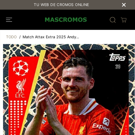
SALTAR AL
TU WEB DE CROMOS ONLINE
CONTENIDO
TODO
Match Attax Extra 2025 Andy...
SALTAR A LA
INFORMACIÓ
N DEL
PRODUCTO