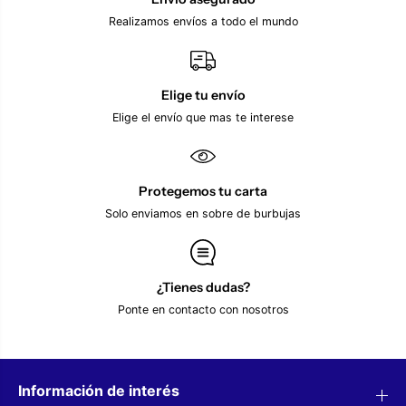
t
A
c
t
Realizamos envíos a todo el mundo
h
t
A
a
t
x
t
E
a
x
Elige tu envío
x
t
Elige el envío que mas te interese
E
r
x
a
t
2
r
0
a
2
Protegemos tu carta
2
5
0
A
Solo enviamos en sobre de burbujas
2
n
5
d
A
y
n
R
d
o
¿Tienes dudas?
y
b
Ponte en contacto con nosotros
R
e
o
r
b
t
e
s
r
o
t
n
Información de interés
s
C