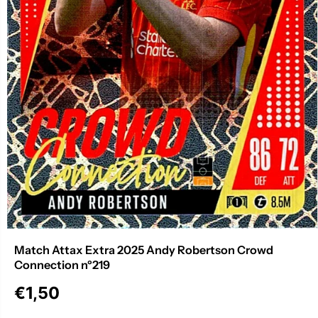
Match Attax Extra 2025 Andy Robertson Crowd
Connection nº219
€1,50
P
R