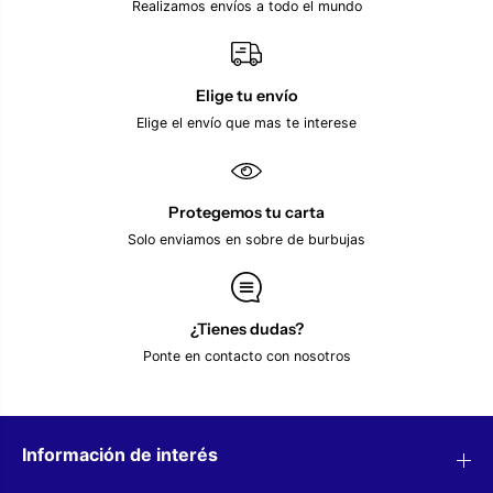
c
t
Realizamos envíos a todo el mundo
h
t
A
a
t
x
t
E
a
x
Elige tu envío
x
t
Elige el envío que mas te interese
E
r
x
a
t
2
r
0
a
2
Protegemos tu carta
2
5
0
V
Solo enviamos en sobre de burbujas
2
a
5
n
V
D
a
i
n
j
¿Tienes dudas?
D
k
Ponte en contacto con nosotros
i
G
j
o
k
l
G
d
o
E
l
d
Información de interés
d
g
E
e