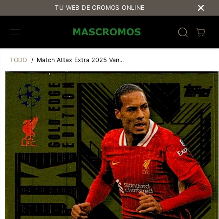
SALTAR AL
TU WEB DE CROMOS ONLINE
CONTENIDO
TODO
Match Attax Extra 2025 Van...
SALTAR A LA
INFORMACIÓ
N DEL
PRODUCTO