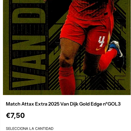
Match Attax Extra 2025 Van Dijk Gold Edge nºGOL3
€7,50
P
R
SELECCIONA LA CANTIDAD
E