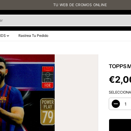
TU WEB DE CROMOS ONLINE
RDS
Rastrea Tu Pedido
TOPPS M
€2,0
P
R
SELECCIONA
E
C
I
D
O
i
s
R
m
E
i
G
n