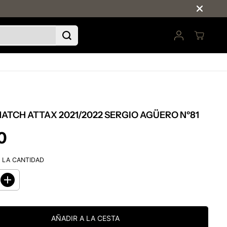
ATCH ATTAX 2021/2022 SERGIO AGÜERO Nº81
0
 LA CANTIDAD
A
u
m
e
n
AÑADIR A LA CESTA
t