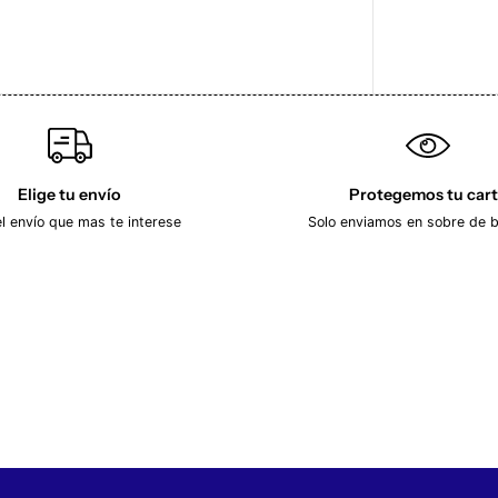
T
T
A
X
2
0
2
1
/
2
0
Elige tu envío
Protegemos tu car
2
el envío que mas te interese
Solo enviamos en sobre de 
2
S
E
R
G
I
O
A
G
Ü
E
R
O
N
º
8