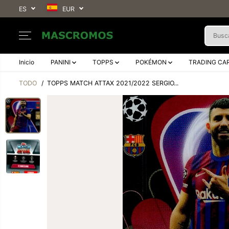
SALTAR AL
ES
EUR
CONTENIDO
Inicio
PANINI
TOPPS
POKÉMON
TRADING CA
TODO
TOPPS MATCH ATTAX 2021/2022 SERGIO...
SALTAR A LA
INFORMACIÓN
DEL PRODUCTO