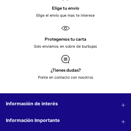
F
H
A
A
Elige tu envío
C
M
Elige el envío que mas te interese
H
P
A
I
M
O
P
N
I
S
Protegemos tu carta
O
L
N
E
Solo enviamos en sobre de burbujas
S
A
L
G
E
U
A
E
G
2
¿Tienes dudas?
U
0
Ponte en contacto con nosotros
E
2
2
2
0
/
2
2
2
0
/
2
Información de interés
2
3
0
P
2
E
Información Importante
3
D
P
R
E
I