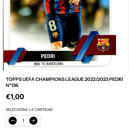
TOPPS UEFA CHAMPIONS LEAGUE 2022/2023 PEDRI
Nº136
€1,00
P
R
SELECCIONA LA CANTIDAD
E
C
I
D
A
O
i
u